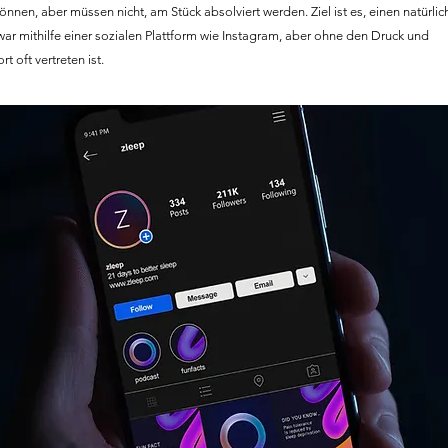
nnen, aber müssen nicht, am Stück absolviert werden. Ziel ist es, einen natürli
ar mithilfe einer sozialen Plattform wie Instagram, aber ohne den Druck und
 oft vertreten ist.